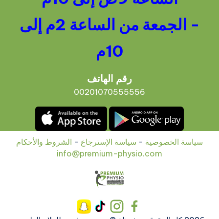
- الجمعة من الساعة 2م إلى
10م
رقم الهاتف
00201070555556
سياسة الخصوصية
-
سياسة الإسترجاع
-
الشروط والأحكام
info@premium-physio.com