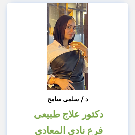
د / سلمى سامح
دكتور علاج طبيعى
فرع نادى المعادى