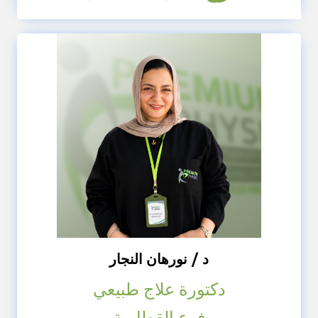
د / نورهان النجار
دكتورة علاج طبيعي
فرع القطامية