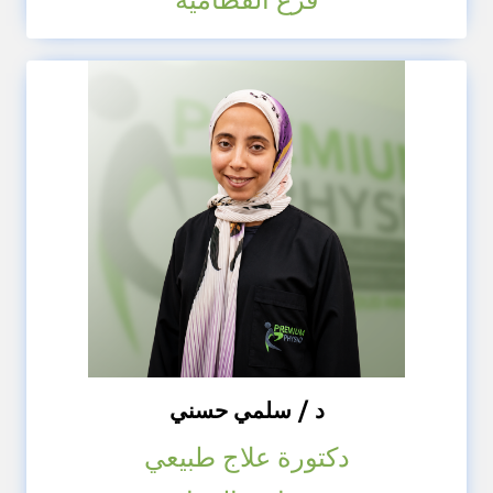
د / سلمي حسني
دكتورة علاج طبيعي