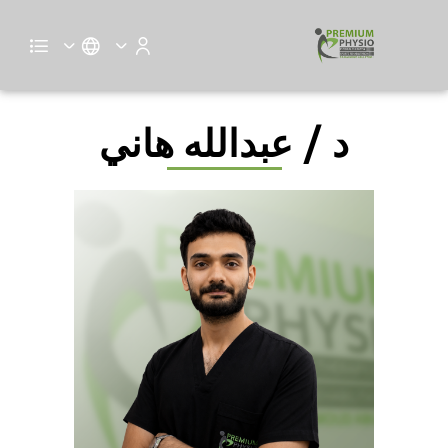
د / عبدالله هاني