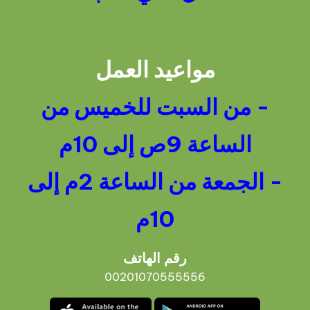
مواعيد العمل
- من السبت للخميس من
الساعة 9ص إلى 10م
- الجمعة من الساعة 2م إلى
10م
رقم الهاتف
00201070555556