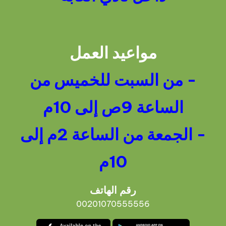
مواعيد العمل
- من السبت للخميس من
الساعة 9ص إلى 10م
- الجمعة من الساعة 2م إلى
10م
رقم الهاتف
00201070555556