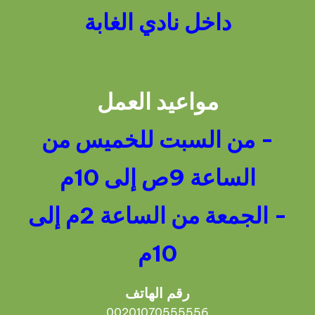
داخل نادي الغابة
مواعيد العمل
- من السبت للخميس من
الساعة 9ص إلى 10م
- الجمعة من الساعة 2م إلى
10م
رقم الهاتف
00201070555556