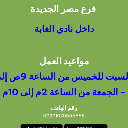
فرع مصر الجديدة
داخل نادي الغابة
مواعيد العمل
بت للخميس من الساعة 9ص إلى 10م
- الجمعة من الساعة 2م إلى 10م
رقم الهاتف
00201070555556