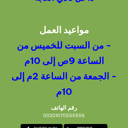
مواعيد العمل
- من السبت للخميس من
الساعة 9ص إلى 10م
- الجمعة من الساعة 2م إلى
10م
رقم الهاتف
00201070555556