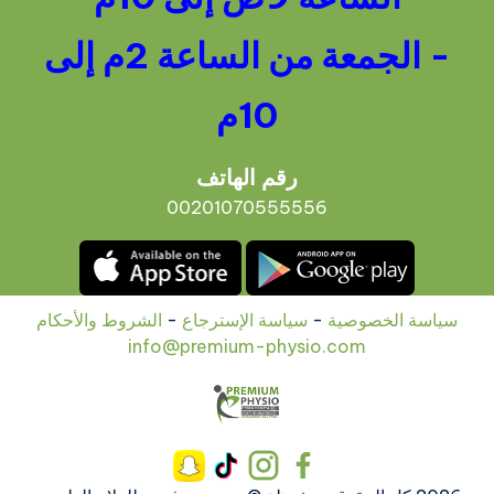
- الجمعة من الساعة 2م إلى
10م
رقم الهاتف
00201070555556
سياسة الخصوصية
-
سياسة الإسترجاع
-
الشروط والأحكام
info@premium-physio.com