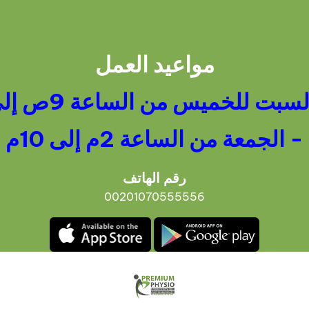
مواعيد العمل
بت للخميس من الساعة 9ص إلى 10م
- الجمعة من الساعة 2م إلى 10م
رقم الهاتف
00201070555556