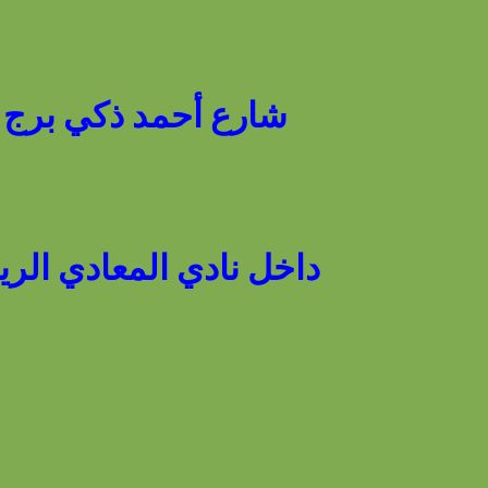
شارع أحمد ذكي برج رقم 12 - ميدان سوارس - أمام نادي الم
داخل نادي المعادي الري