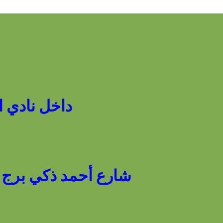
داخل نادي المعاد
شارع أحمد ذكي برج رقم 12 - ميدان سوارس - أمام نادي الم