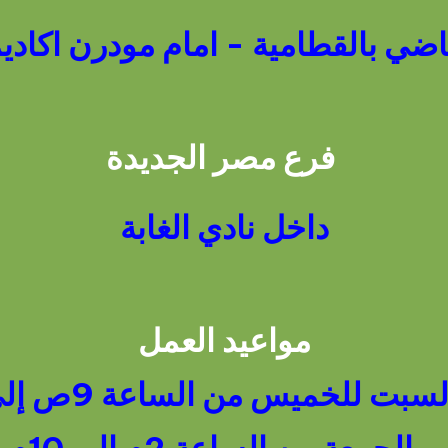
اضي بالقطامية - امام مودرن اكادي
فرع مصر الجديدة
داخل نادي الغابة
مواعيد العمل
بت للخميس من الساعة 9ص إلى 10م