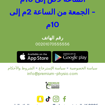
- الجمعة من الساعة 2م إلى
10م
رقم الهاتف
00201070555556
سياسة الخصوصية
-
سياسة الإسترجاع
-
الشروط والأحكام
info@premium-physio.com